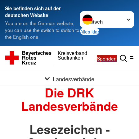
Sie befinden sich auf der
Sprache wechseln zu
deutschen Website
You are on the German website,
you can use the switch to switch to
Alles klar
the English one
Kreisverband
Spenden
Südfranken
Landesverbände
Die DRK
Landesverbände
Lesezeichen -