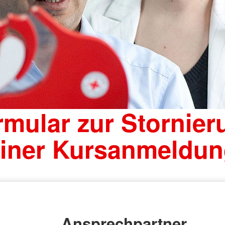
rmular zur Stornier
iner Kursanmeldu
Ansprechpartner