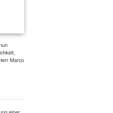
 nun
chkeit,
 Herr Marco
ung einer