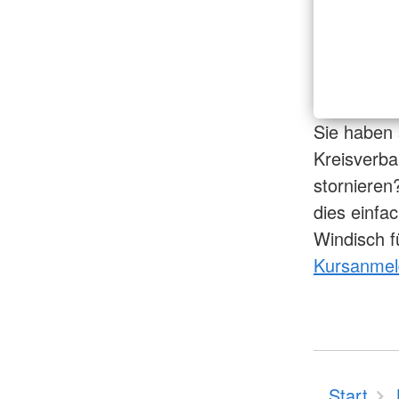
Sie haben 
Kreisverb
stornieren
dies einfa
Windisch f
Kursanme
Start