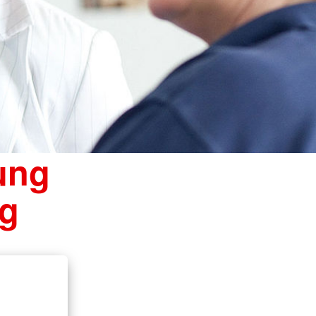
ung
ng