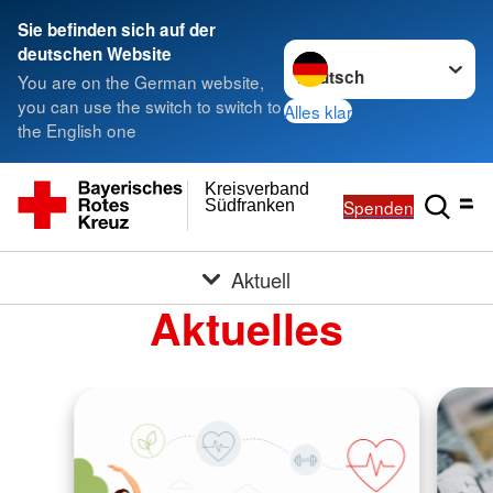
Sie befinden sich auf der
Sprache wechseln zu
deutschen Website
You are on the German website,
you can use the switch to switch to
Alles klar
the English one
Kreisverband
Spenden
Südfranken
Aktuell
Aktuelles