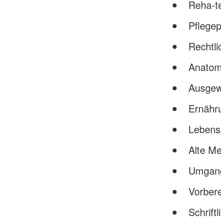
Reha-te
Pflege
Rechtl
Anatom
Ausgewä
Ernähru
Lebens
Alte M
Umgang
Vorbere
Schrift