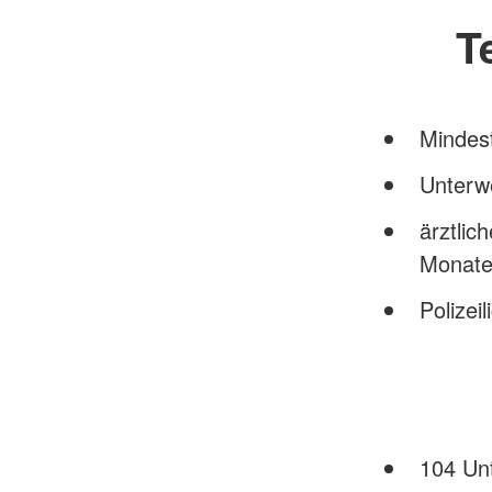
T
Mindest
Unterw
ärztlic
Monate
Polizei
104 Unt