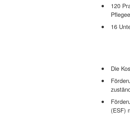
120 Pra
Pflegee
16 Unte
Die Kos
Förderu
zustän
Förder
(ESF) 