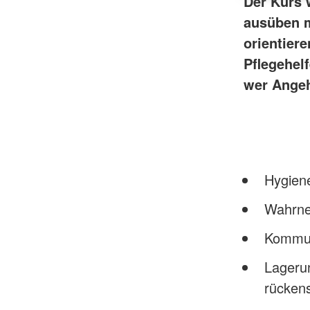
Der Kurs w
ausüben m
orientier
Pflegehelf
wer Angeh
Hygien
Wahrne
Kommun
Lagerun
rücken