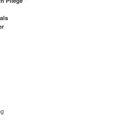
ch Pflege
als
er
ng