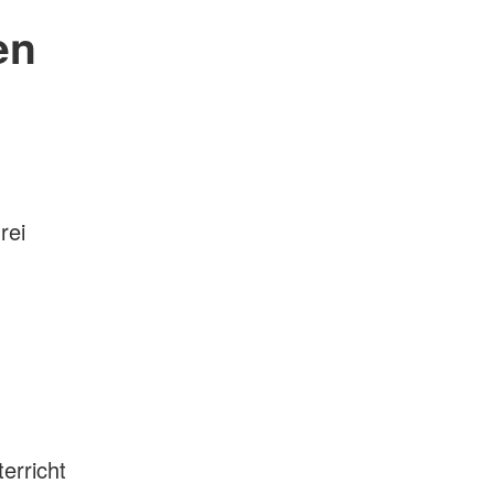
en
rei
)
erricht