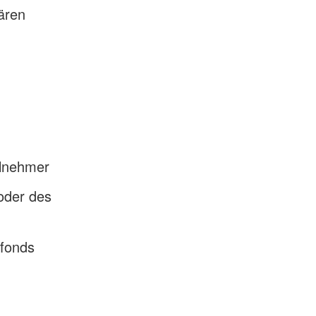
ären
ilnehmer
 oder des
lfonds