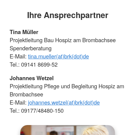
Ihre Ansprechpartner
Tina Müller
Projektleitung Bau Hospiz am Brombachsee
Spenderberatung
E-Mail:
tina.mueller(at)brk(dot)de
Tel.: 09141 8699-52
Johannes Wetzel
Projektleitung Pflege und Begleitung Hospiz am
Brombachsee
E-Mail:
johannes.wetzel(at)brk(dot)de
Tel.: 09177/48480-150