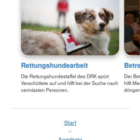
Rettungshundearbeit
Betr
Die Rettungshundestaffel des DRK spürt
Der Be
Verschüttete auf und hilft bei der Suche nach
hilft M
vermissten Personen.
dringe
Start
Angebote