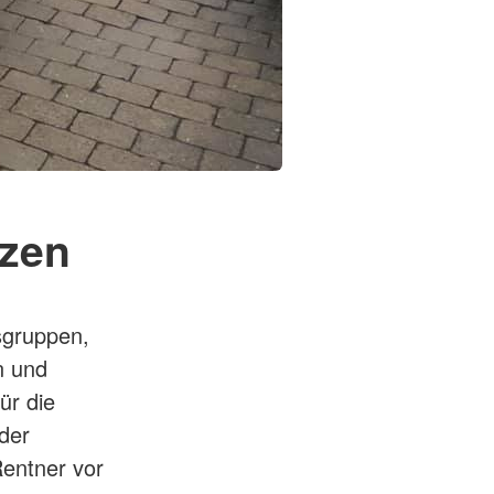
nzen
sgruppen,
n und
ür die
der
Rentner vor