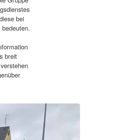
ngsdienstes
diese bei
d bedeuten.
nformation
 breit
 verstehen
egenüber