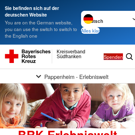
Sie befinden sich auf der
Sprache wechseln zu
deutschen Website
You are on the German website,
you can use the switch to switch to
Alles klar
the English one
Kreisverband
Spenden
Südfranken
Pappenheim - Erlebniswelt
BRK Erlebniswelt