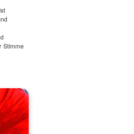
ist
und
nd
er Stimme