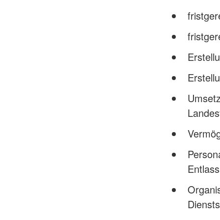
fristge
fristge
Erstell
Erstell
Umsetzu
Landes
Vermög
Persona
Entlass
Organis
Diensts