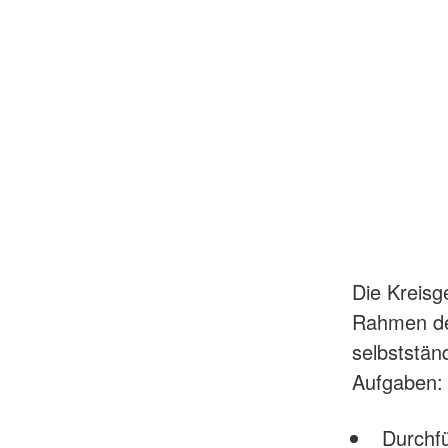
Die Kreisg
Rahmen de
selbststän
Aufgaben:
Durchf