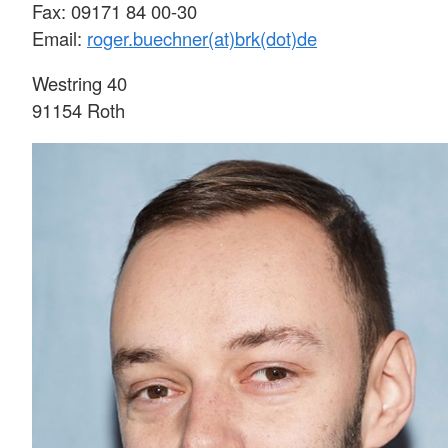
Fax: 09171 84 00-30
Email:
roger.buechner(at)brk(dot)de
Westring 40
91154 Roth