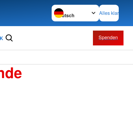
Sprache wechseln zu
Alles klar
Spenden
RK
nde