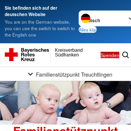
Sie befinden sich auf der
Sprache wechseln zu
deutschen Website
You are on the German website,
you can use the switch to switch to
Alles klar
the English one
Kreisverband
Spenden
Südfranken
Familienstützpunkt Treuchtlingen
Familienstützpunkt