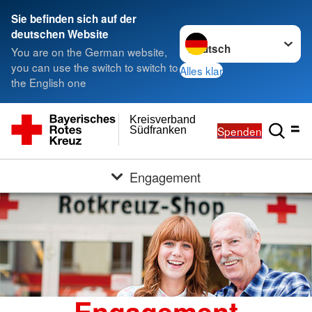
Sie befinden sich auf der
Sprache wechseln zu
deutschen Website
You are on the German website,
you can use the switch to switch to
Alles klar
the English one
Kreisverband
Spenden
Südfranken
Engagement
Engagement