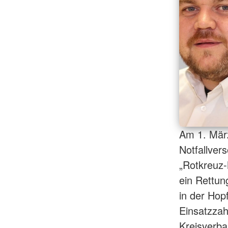
Am 1. Mär
Notfallver
„Rotkreuz-
ein Rettun
in der Hop
Einsatzza
Kreisverba