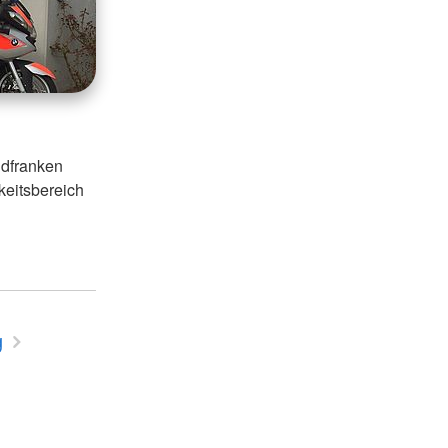
üdfranken
keitsbereich
g