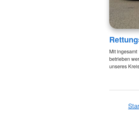
Rettun
Mit ingesamt
betrieben wer
unseres Krei
Sta