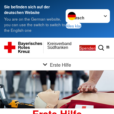
Sie befinden sich auf der
Sprache wechseln zu
deutschen Website
You are on the German website,
you can use the switch to switch to
Alles klar
the English one
Kreisverband
Spenden
Südfranken
Erste Hilfe
Erste Hilfe