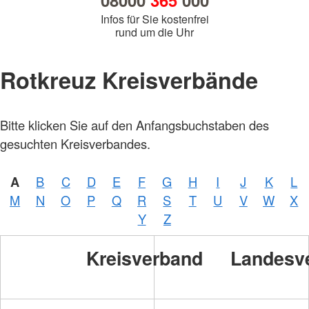
08000
365
000
Infos für Sie kostenfrei
rund um die Uhr
Rotkreuz Kreisverbände
Bitte klicken Sie auf den Anfangsbuchstaben des
gesuchten Kreisverbandes.
A
B
C
D
E
F
G
H
I
J
K
L
M
N
O
P
Q
R
S
T
U
V
W
X
Y
Z
Kreisverband
Landesv