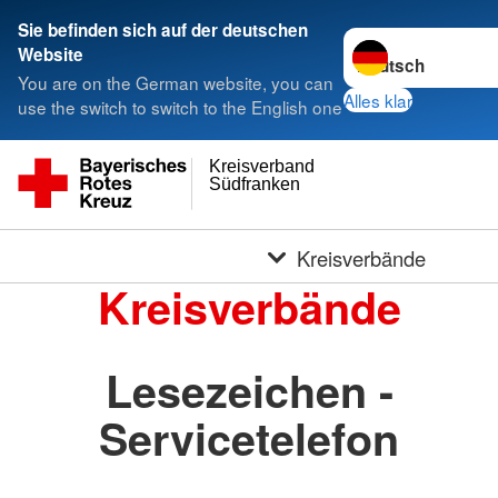
Sie befinden sich auf der deutschen
Sprache wechseln 
Website
You are on the German website, you can
Alles klar
use the switch to switch to the English one
Kreisverband
Südfranken
Kreisverbände
Kreisverbände
Lesezeichen -
Servicetelefon