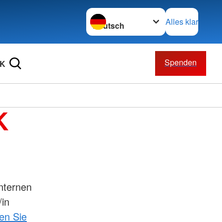
Sprache wechseln zu
Alles klar
Spenden
RK
K
nternen
/in
ken Sie