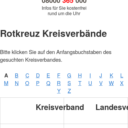
08000
365
000
Infos für Sie kostenfrei
rund um die Uhr
Rotkreuz Kreisverbände
Bitte klicken Sie auf den Anfangsbuchstaben des
gesuchten Kreisverbandes.
A
B
C
D
E
F
G
H
I
J
K
L
M
N
O
P
Q
R
S
T
U
V
W
X
Y
Z
Kreisverband
Landesv