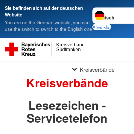
Sie befinden sich auf der deutschen
Sprache wechseln 
Website
You are on the German website, you can
Alles klar
use the switch to switch to the English one
Kreisverband
Südfranken
Kreisverbände
Kreisverbände
Lesezeichen -
Servicetelefon