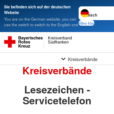
Sie befinden sich auf der deutschen
Sprache wechseln 
Website
You are on the German website, you can
Alles klar
use the switch to switch to the English one
Kreisverband
Südfranken
Kreisverbände
Kreisverbände
Lesezeichen -
Servicetelefon