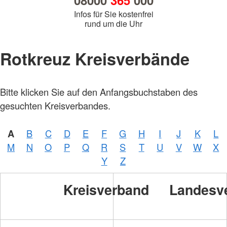
08000
365
000
Infos für Sie kostenfrei
rund um die Uhr
Rotkreuz Kreisverbände
Bitte klicken Sie auf den Anfangsbuchstaben des
gesuchten Kreisverbandes.
A
B
C
D
E
F
G
H
I
J
K
L
M
N
O
P
Q
R
S
T
U
V
W
X
Y
Z
Kreisverband
Landesv