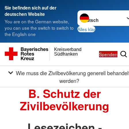
Sie befinden sich auf der
Sprache wechseln zu
deutschen Website
You are on the German website,
you can use the switch to switch to
Alles klar
the English one
Kreisverband
Spenden
Südfranken
Wie muss die Zivilbevölkerung generell behandelt
werden?
B. Schutz der
Zivilbevölkerung
Lesezeichen -