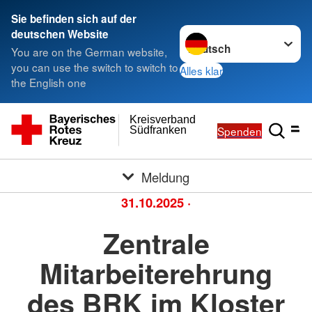
Sie befinden sich auf der
Sprache wechseln zu
deutschen Website
You are on the German website,
you can use the switch to switch to
Alles klar
the English one
Kreisverband
Spenden
Südfranken
Meldung
31.10.2025
·
Zentrale
Mitarbeiterehrung
des BRK im Kloster