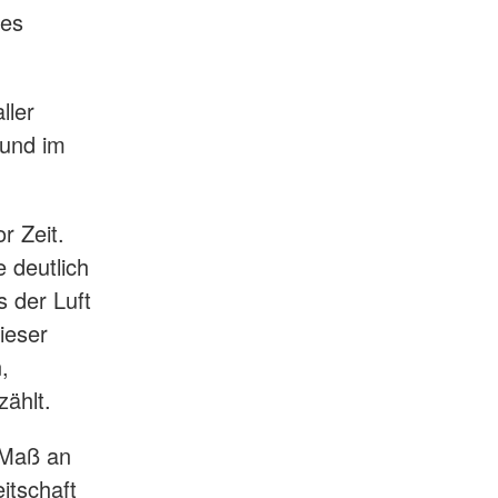
des
ller
 und im
r Zeit.
 deutlich
s der Luft
ieser
,
zählt.
 Maß an
itschaft