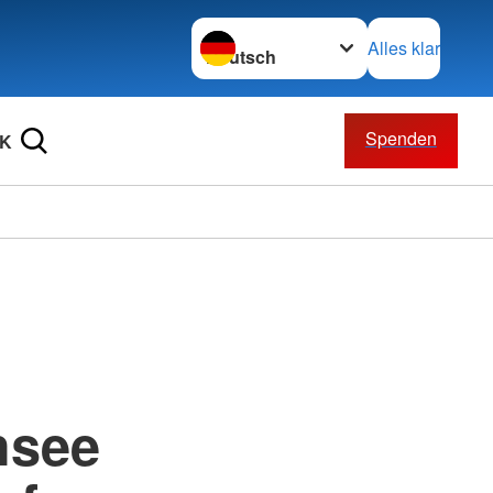
Sprache wechseln zu
Alles klar
Spenden
RK
hsee