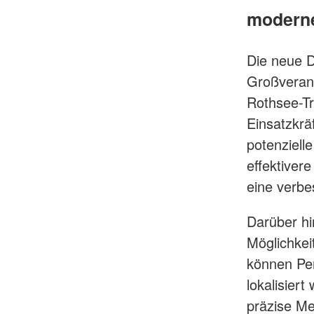
moderne
Die neue D
Großveran
Rothsee-Tr
Einsatzkrä
potenziell
effektive
eine verbe
Darüber hi
Möglichkei
können Per
lokalisier
präzise Me