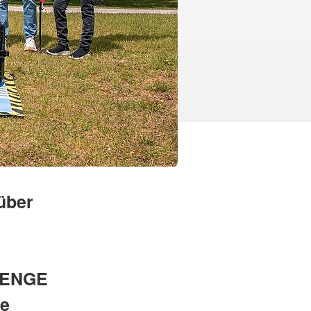
über
LENGE
ne