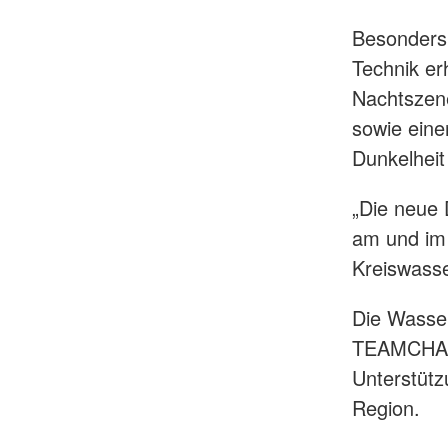
Besonders 
Technik er
Nachtszene
sowie eine
Dunkelheit
„Die neue 
am und im 
Kreiswass
Die Wasser
TEAMCHALL
Unterstütz
Region.