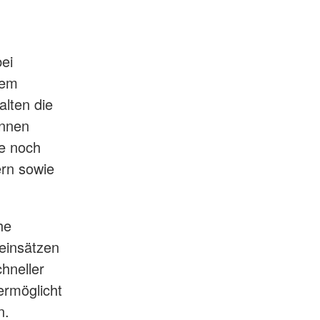
ei
dem
alten die
önnen
ne noch
rn sowie
he
seinsätzen
hneller
ermöglicht
n.