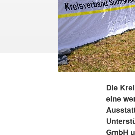
Die Kre
eine we
Ausstatt
Unters
GmbH un