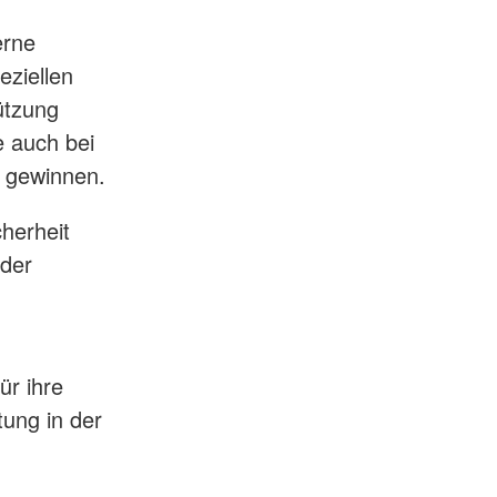
erne
eziellen
ützung
 auch bei
n gewinnen.
cherheit
 der
r ihre
ung in der