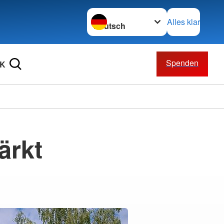
Sprache wechseln zu
Alles klar
Spenden
RK
ärkt