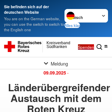
Sie befinden sich auf der
Sprache wechseln zu
deutschen Website
You are on the German website,
you can use the switch to switch to
Alles klar
the English one
Kreisverband
Spenden
Südfranken
Meldung
09.09.2025
·
Länderübergreifender
Austausch mit dem
Roten Kreuz