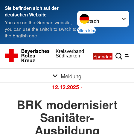
Sie befinden sich auf der
Sprache wechseln zu
deutschen Website
You are on the German website,
you can use the switch to switch to
Alles klar
the English one
Kreisverband
Spenden
Südfranken
Meldung
12.12.2025
·
BRK modernisiert
Sanitäter-
Ausbildung