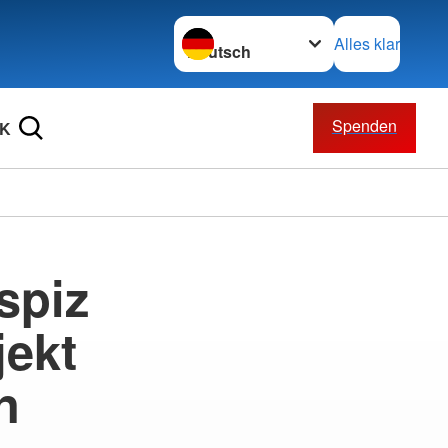
Sprache wechseln zu
Alles klar
Spenden
RK
spiz
ekt
n