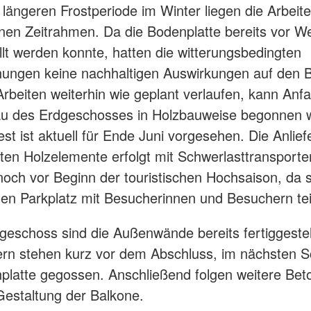
r längeren Frostperiode im Winter liegen die Arbeit
en Zeitrahmen. Da die Bodenplatte bereits vor W
ellt werden konnte, hatten die witterungsbedingten
ungen keine nachhaltigen Auswirkungen auf den B
rbeiten weiterhin wie geplant verlaufen, kann Anf
u des Erdgeschosses in Holzbauweise begonnen 
est ist aktuell für Ende Juni vorgesehen. Die Anlie
gten Holzelemente erfolgt mit Schwerlasttransporte
noch vor Beginn der touristischen Hochsaison, da s
nen Parkplatz mit Besucherinnen und Besuchern teil
eschoss sind die Außenwände bereits fertiggestell
n stehen kurz vor dem Abschluss, im nächsten Sch
platte gegossen. Anschließend folgen weitere Bet
Gestaltung der Balkone.