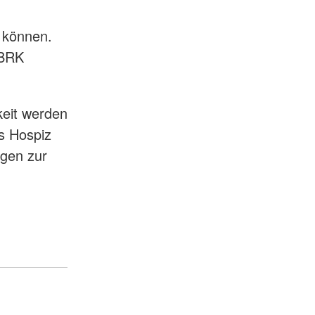
n können.
 BRK
keit werden
as Hospiz
igen zur