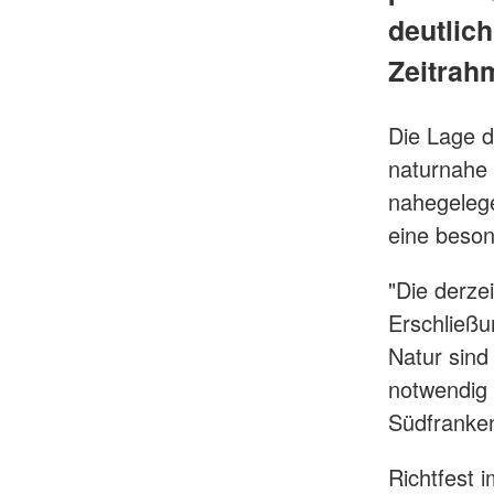
deutlic
Zeitrah
Die Lage d
naturnahe
nahegelege
eine beson
"Die derzei
Erschließu
Natur sind
notwendig 
Südfranke
Richtfest