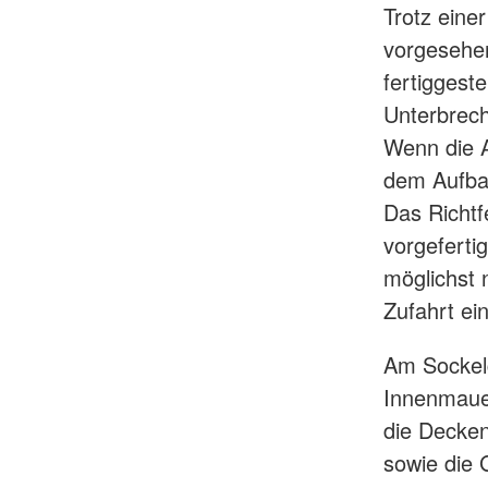
Trotz eine
vorgesehen
fertiggest
Unterbrech
Wenn die A
dem Aufba
Das Richtf
vorgeferti
möglichst 
Zufahrt ei
Am Sockelg
Innenmauer
die Decken
sowie die 