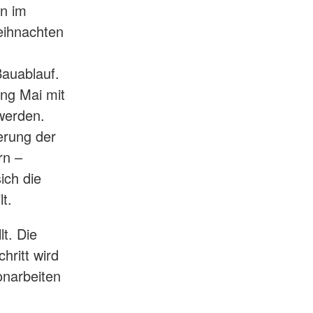
en im
eihnachten
auablauf.
ang Mai mit
werden.
ferung der
rn –
ich die
t.
t. Die
ritt wird
onarbeiten