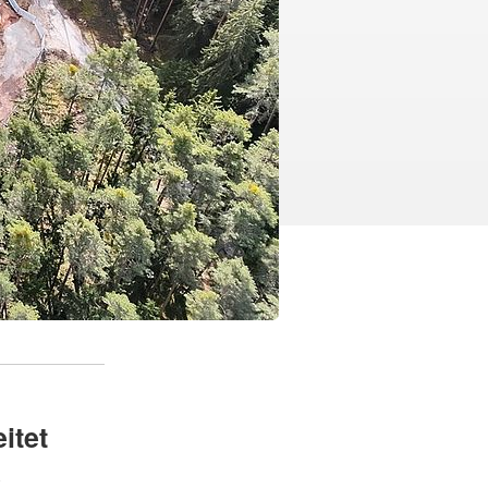
itet
e