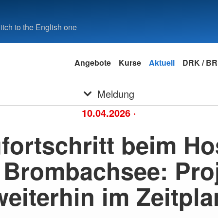
tch to the English one
Angebote
Kurse
Aktuell
DRK / B
Meldung
10.04.2026
·
fortschritt beim Ho
 Brombachsee: Proj
weiterhin im Zeitpla