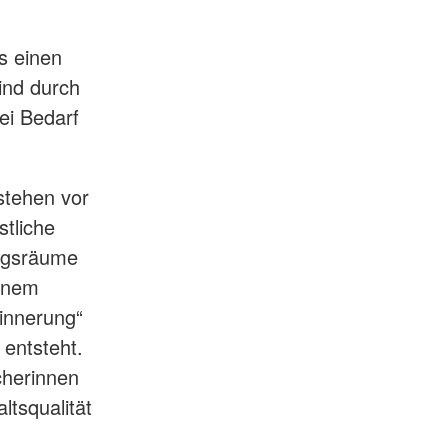
s einen
ind durch
ei Bedarf
tstehen vor
tliche
ngsräume
einem
rinnerung“
 entsteht.
cherinnen
tsqualität