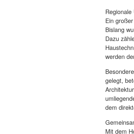
Regionale
Ein großer
Bislang wu
Dazu zähle
Haustechn
werden der
Besonderer
gelegt, be
Architektu
umliegend
dem direkt
Gemeinsam
Mit dem H