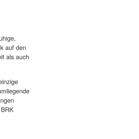
uhige,
k auf den
it als auch
einzige
 umliegende
ungen
s BRK