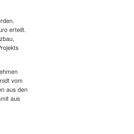
erden.
o erteilt.
lzbau,
rojekts
rnehmen
hmidt vom
en aus den
mit aus