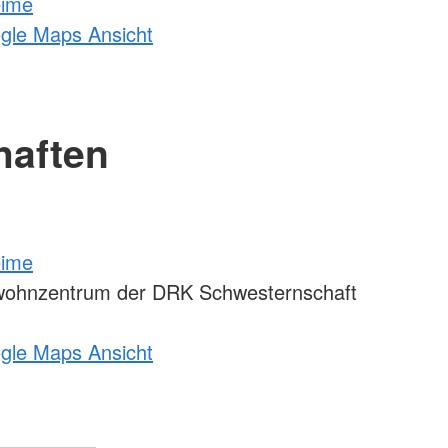
eime
ogle Maps Ansicht
haften
eime
wohnzentrum der DRK Schwesternschaft
ogle Maps Ansicht