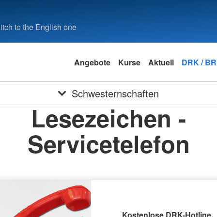
tch to the English one
Angebote
Kurse
Aktuell
DRK / B
Schwesternschaften
Lesezeichen -
Servicetelefon
Kostenlose DRK-Hotline.