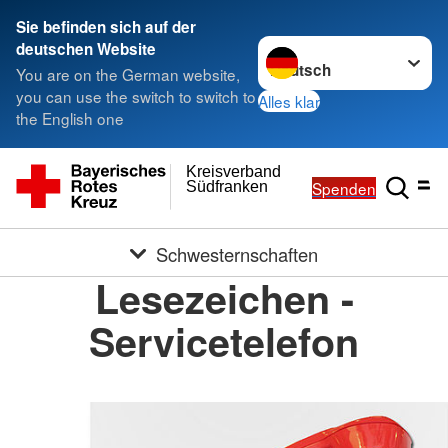
Sie befinden sich auf der
Sprache wechseln zu
deutschen Website
You are on the German website,
you can use the switch to switch to
Alles klar
the English one
Kreisverband
Spenden
Südfranken
Schwesternschaften
Lesezeichen -
Servicetelefon