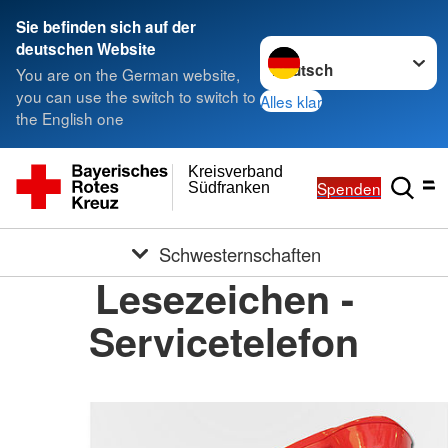
Sie befinden sich auf der
Sprache wechseln zu
deutschen Website
You are on the German website,
you can use the switch to switch to
Alles klar
the English one
Kreisverband
Spenden
Südfranken
Schwesternschaften
Lesezeichen -
Servicetelefon