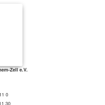
em-Zell e.V.
11 0
11 30