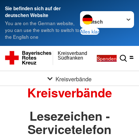
Sie befinden sich auf der
Sprache wechseln zu
deutschen Website
You are on the German website,
you can use the switch to switch to
Alles klar
the English one
Kreisverband
Spenden
Südfranken
Kreisverbände
Kreisverbände
Lesezeichen -
Servicetelefon