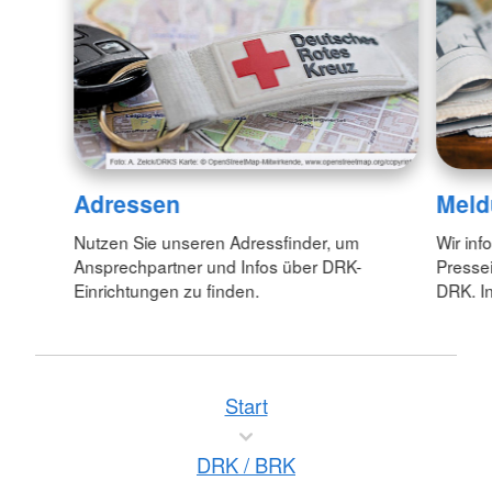
Adressen
Meld
Nutzen Sie unseren Adressfinder, um
Wir inf
Ansprechpartner und Infos über DRK-
Pressei
Einrichtungen zu finden.
DRK. In
Start
DRK / BRK