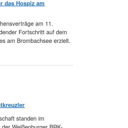
ür das Hospiz am
ehensverträge am 11.
dender Fortschritt auf dem
zes am Brombachsee erzielt.
tkreuzler
dschaft standen im
er der Weißenburger BRK-