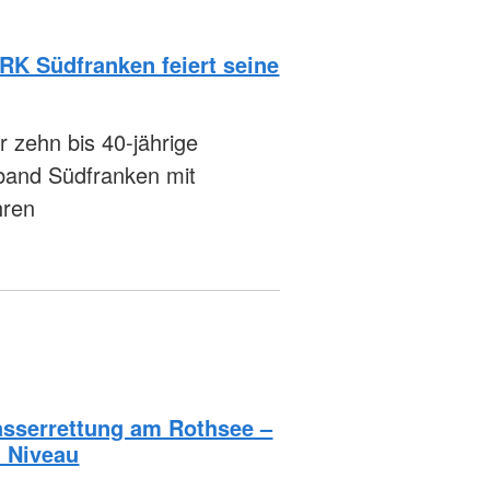
BRK Südfranken feiert seine
r zehn bis 40-jährige
band Südfranken mit
hren
asserrettung am Rothsee –
 Niveau