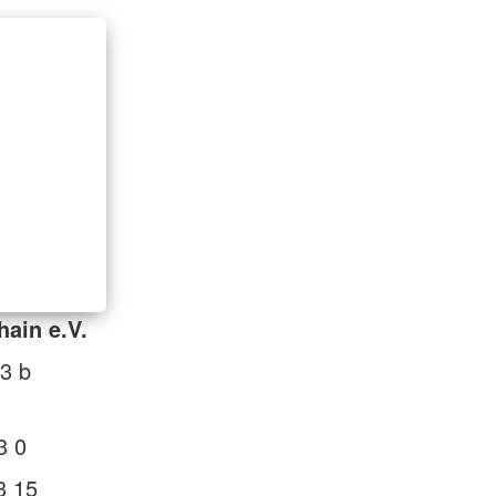
hain e.V.
3 b
3 0
3 15