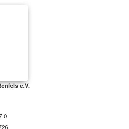
enfels e.V.
7 0
726