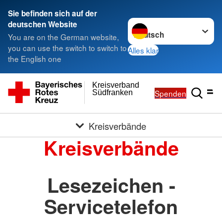
Sie befinden sich auf der
Sprache wechseln zu
deutschen Website
You are on the German website,
you can use the switch to switch to
Alles klar
the English one
Kreisverband
Spenden
Südfranken
Kreisverbände
Kreisverbände
Lesezeichen -
Servicetelefon